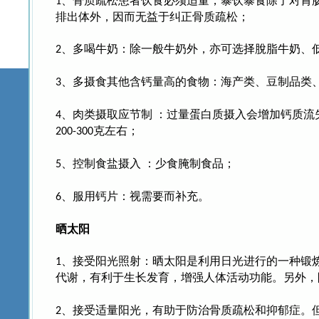
、骨质疏松患者饮食必须适量，暴饮暴食除了对胃
1
排出体外，因而无益于纠正骨质疏松；
、多喝牛奶：除一般牛奶外，亦可选择脫脂牛奶、
2
、多摄食其他含钙量高的食物：海产类、豆制品类
3
、肉类摄取应节制
：过量蛋白质摄入会增加钙质流
4
克左右；
200-300
、控制食盐摄入
：少食腌制食品；
5
、服用钙片：视需要而补充。
6
晒太阳
、接受阳光照射：晒太阳是利用日光进行的一种锻
1
代谢，有利于生长发育，增强人体活动功能。另外，
、接受适量阳光，有助于防治骨质疏松和抑郁症。
2